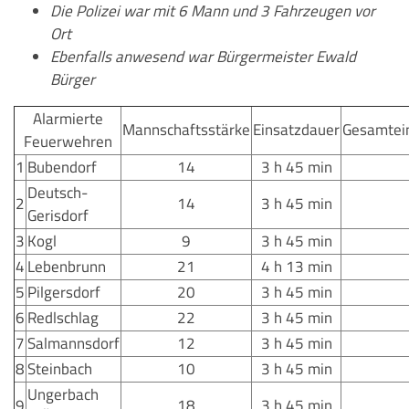
Die Polizei war mit 6 Mann und 3 Fahrzeugen vor
Ort
Ebenfalls anwesend war Bürgermeister Ewald
Bürger
Alarmierte
Mannschaftsstärke
Einsatzdauer
Gesamtei
Feuerwehren
1
Bubendorf
14
3 h 45 min
Deutsch-
2
14
3 h 45 min
Gerisdorf
3
Kogl
9
3 h 45 min
4
Lebenbrunn
21
4 h 13 min
5
Pilgersdorf
20
3 h 45 min
6
Redlschlag
22
3 h 45 min
7
Salmannsdorf
12
3 h 45 min
8
Steinbach
10
3 h 45 min
Ungerbach
9
18
3 h 45 min