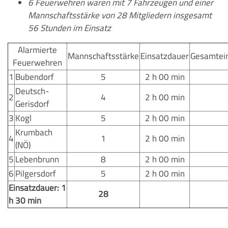
6 Feuerwehren waren mit 7 Fahrzeugen und einer
Mannschaftsstärke von 28 Mitgliedern insgesamt
56 Stunden im Einsatz
Alarmierte
Mannschaftsstärke
Einsatzdauer
Gesamtei
Feuerwehren
1
Bubendorf
5
2 h 00 min
Deutsch-
2
4
2 h 00 min
Gerisdorf
3
Kogl
5
2 h 00 min
Krumbach
4
1
2 h 00 min
(NÖ)
5
Lebenbrunn
8
2 h 00 min
6
Pilgersdorf
5
2 h 00 min
Einsatzdauer: 1
28
h 30 min