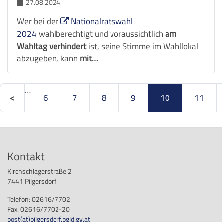
27.08.2024
Wer bei der
Nationalratswahl
2024
wahlberechtigt und voraussichtlich
am
Wahltag verhindert
ist, seine Stimme im Wahllokal
abzugeben, kann
mit…
…
6
7
8
9
10
11
Kontakt
Kirchschlagerstraße 2
7441 Pilgersdorf
Telefon: 02616/7702
Fax: 02616/7702-20
post
(at)
pilgersdorf.bgld.gv.at