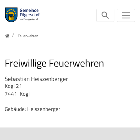
Gemeinde
Suche ein
Sei
Pilgersdorf
im Burgenland
Zum Inhalt springen
Home
Feuerwehren
Freiwillige Feuerwehren
Sebastian Heiszenberger
Kogl 21
7441
Kogl
Gebäude: Heiszenberger