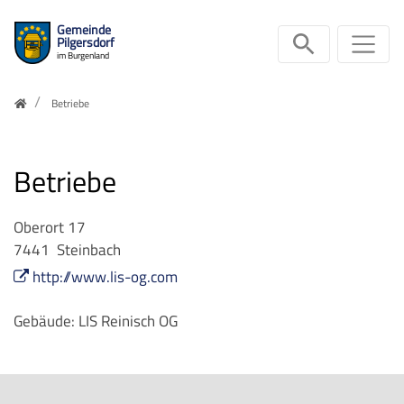
Gemeinde
Suche ein
Sei
Pilgersdorf
im Burgenland
Zum Inhalt springen
Home
Betriebe
Betriebe
Oberort 17
7441
Steinbach
http://www.lis-og.com
Gebäude: LIS Reinisch OG